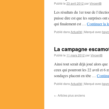
Publié le
23 avril 2012
par
VincentB
Les résultats du 1er tour de l’élect
puisse dire est que les surprises ont
qui finalement est …
Continuer la l
Publié dans
Actualité
|
Marqué avec
bayr
La campagne escamo
Publié le
11 mars 2012
par
VincentB
Ainsi tout serait déjà joué alors que 
ceux qui pourront les 22 avril et 6 
sondages placent en tête …
Continu
Publié dans
Actualité
|
Marqué avec
bayr
←
Articles plus anciens