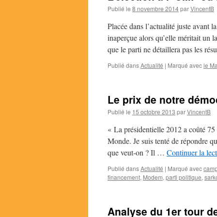
Publié le
8 novembre 2014
par
VincentB
Placée dans l’actualité juste avant l
inaperçue alors qu’elle méritait un 
que le parti ne détaillera pas les ré
Publié dans
Actualité
|
Marqué avec
le Ma
Le prix de notre démo
Publié le
15 octobre 2013
par
VincentB
« La présidentielle 2012 a coûté 75
Monde. Je suis tenté de répondre que
que veut-on ? Il …
Continuer la lec
Publié dans
Actualité
|
Marqué avec
camp
financement
,
Modem
,
parti politique
,
sark
Analyse du 1er tour de