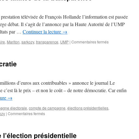
a prestation télévisée de François Hollande l’information est passée
large débat. Il s’agit de l’annonce par la Haute Autorité de l’UMP
sultats par …
Continuer la lecture
→
ire
,
Mariton
,
sarkozy
,
transparence
,
UMP
|
Commentaires fermés
sur
L’élection
à
l’
cratie
UMP
ou
les
limites
 millions d’euros aux contribuables » annonce le journal Le
de
 c’est là le prix – et non le coût – de notre démocratie. Car enfin
la
ture
→
transparence
agne électorale
,
compte de campagne
,
élections présidentielles
,
ozy
|
Commentaires fermés
sur
Le
prix
de
 l’élection présidentielle
notre