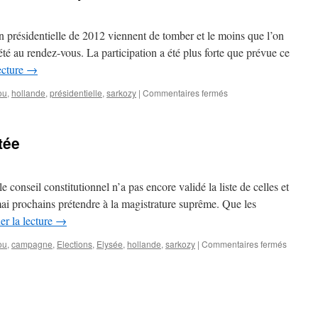
démocratie
ion présidentielle de 2012 viennent de tomber et le moins que l’on
 été au rendez-vous. La participation a été plus forte que prévue ce
ecture
→
ou
,
hollande
,
présidentielle
,
sarkozy
|
Commentaires fermés
sur
Analyse
du
1er
tée
tour
de
l’élection
présidentielle
le conseil constitutionnel n’a pas encore validé la liste de celles et
mai prochains prétendre à la magistrature suprême. Que les
er la lecture
→
ou
,
campagne
,
Elections
,
Elysée
,
hollande
,
sarkozy
|
Commentaires fermés
sur
La
campag
escamo