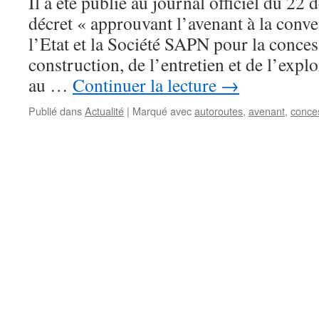
Il a été publié au journal officiel du 2
Hidalgo
décret « approuvant l’avenant à la conve
l’Etat et la Société SAPN pour la conces
construction, de l’entretien et de l’explo
au …
Continuer la lecture
→
Publié dans
Actualité
|
Marqué avec
autoroutes
,
avenant
,
conce