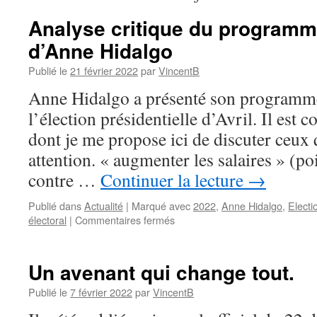
Analyse critique du programm
d’Anne Hidalgo
Publié le
21 février 2022
par
VincentB
Anne Hidalgo a présenté son programme
l’élection présidentielle d’Avril. Il est 
dont je me propose ici de discuter ceux 
attention. « augmenter les salaires » (p
contre …
Continuer la lecture
→
Publié dans
Actualité
|
Marqué avec
2022
,
Anne Hidalgo
,
Electi
électoral
|
Commentaires fermés
sur
Analyse
critique
du
Un avenant qui change tout.
programme
électoral
Publié le
7 février 2022
par
VincentB
d’Anne