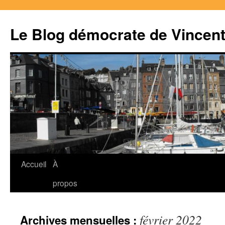
Le Blog démocrate de Vincen
Accueil
À
Aller
propos
au
contenu
février 2022
Archives mensuelles :