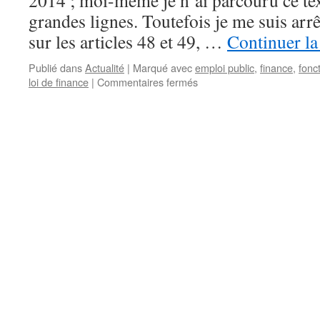
2014 ; moi-même je n’ai parcouru ce te
grandes lignes. Toutefois je me suis ar
sur les articles 48 et 49, …
Continuer la
Publié dans
Actualité
|
Marqué avec
emploi public
,
finance
,
fonc
loi de finance
|
Commentaires fermés
sur
Les
drôles
de
chiffres
du
PLF
2014