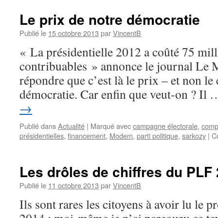
Le prix de notre démocratie
Publié le
15 octobre 2013
par
VincentB
« La présidentielle 2012 a coûté 75 mil
contribuables » annonce le journal Le M
répondre que c’est là le prix – et non le
démocratie. Car enfin que veut-on ? Il
→
Publié dans
Actualité
|
Marqué avec
campagne électorale
,
comp
présidentielles
,
financement
,
Modem
,
parti politique
,
sarkozy
|
C
Les drôles de chiffres du PLF
Publié le
11 octobre 2013
par
VincentB
Ils sont rares les citoyens à avoir lu le p