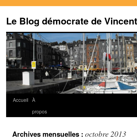
Le Blog démocrate de Vincen
Accueil
À
Aller
propos
au
contenu
octobre 2013
Archives mensuelles :