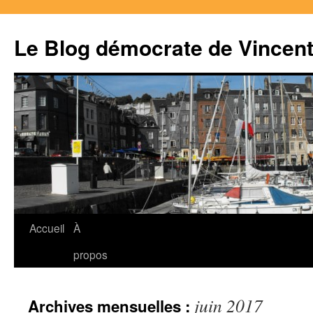
Le Blog démocrate de Vincen
Accueil
À
Aller
propos
au
contenu
juin 2017
Archives mensuelles :