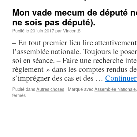
Mon vade mecum de député nov
ne sois pas député).
Publié le
20 juin 2017
par
VincentB
– En tout premier lieu lire attentivemen
l’assemblée nationale. Toujours le pose
soi en séance. – Faire une recherche int
règlement » dans les comptes rendus de
s’imprégner des cas et des …
Continuer 
Publié dans
Autres choses
|
Marqué avec
Assemblée Nationale
fermés
sur
Mon
vade
mecum
de
député
novice