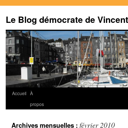
Le Blog démocrate de Vincen
Accueil
À
Aller
propos
au
contenu
février 2010
Archives mensuelles :