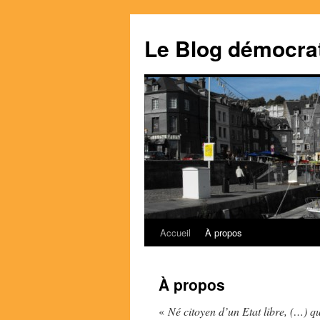
Le Blog démocra
Accueil
À propos
Aller
au
À propos
contenu
«
Né citoyen d’un Etat libre, (…) qu