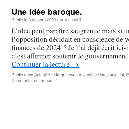
Une idée baroque.
Publié le
3 octobre 2023
par
VincentB
L’idée peut paraître saugrenue mais si u
l’opposition décidait en conscience de vo
finances de 2024 ? Je l’ai déjà écrit ic
c’est affirmer soutenir le gouvernement
Continuer la lecture
→
Publié dans
Actualité
|
Marqué avec
Assemblée Nationale
,
loi
,
P
Commentaires fermés
sur
Une
idée
baroque.