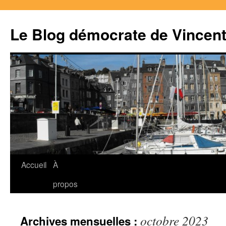
Le Blog démocrate de Vincen
Accueil
À
Aller
propos
au
contenu
octobre 2023
Archives mensuelles :