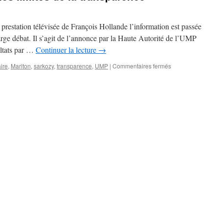
a prestation télévisée de François Hollande l’information est passée
large débat. Il s’agit de l’annonce par la Haute Autorité de l’UMP
sultats par …
Continuer la lecture
→
ire
,
Mariton
,
sarkozy
,
transparence
,
UMP
|
Commentaires fermés
sur
L’élection
à
l’
UMP
ou
les
limites
de
la
transparence