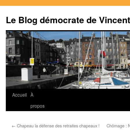
Le Blog démocrate de Vincen
Accueil
À
Aller
propos
au
contenu
←
Chapeau la défense des retraites chapeaux !
Chômage : No