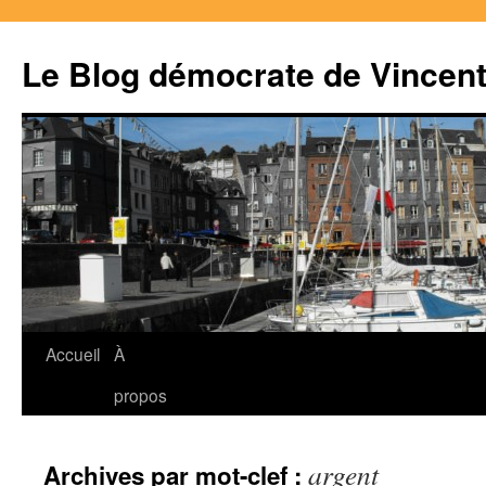
Le Blog démocrate de Vincen
Accueil
À
Aller
propos
au
contenu
argent
Archives par mot-clef :