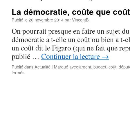
La démocratie, coûte que coût
Publié le
20 novembre 2014
par
VincentB
On pourrait presque en faire un sujet d
démocratie a t-elle un coût ou bien a t-el
un coût dit le Figaro (qui ne fait que rep
publié …
Continuer la lecture
→
Publié dans
Actualité
|
Marqué avec
argent
,
budget
,
coût
,
déput
fermés
sur
La
démocratie,
coûte
que
coûte
?