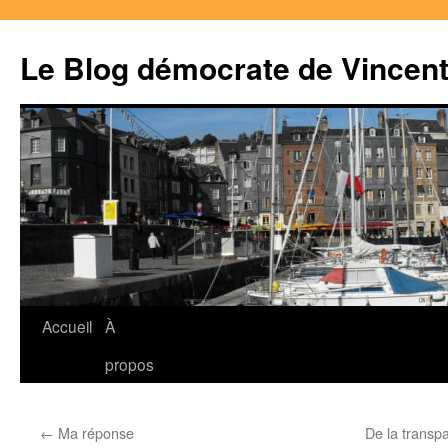
Le Blog démocrate de Vincen
Accueil
À
Aller
propos
au
contenu
←
Ma réponse
De la trans