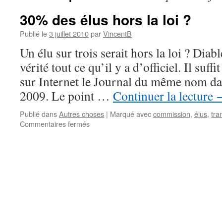
30% des élus hors la loi ?
Publié le
3 juillet 2010
par
VincentB
Un élu sur trois serait hors la loi ? Di
vérité tout ce qu’il y a d’officiel. Il suff
sur Internet le Journal du même nom d
2009. Le point …
Continuer la lecture
Publié dans
Autres choses
|
Marqué avec
commission
,
élus
,
tra
Commentaires fermés
sur
30%
des
élus
hors
la
loi
?