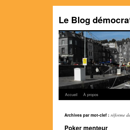
Le Blog démocra
Accueil
À propos
Aller
au
réforme de
Archives par mot-clef :
contenu
Poker menteur