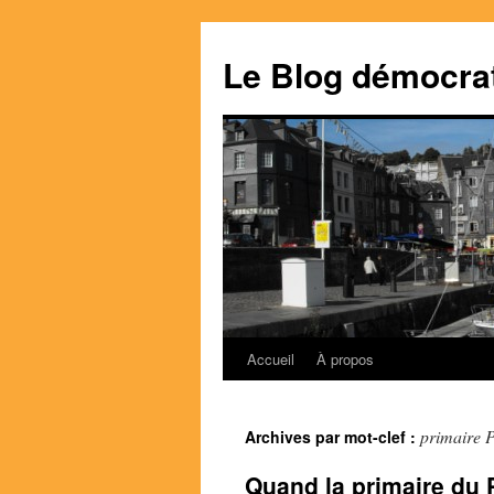
Le Blog démocra
Accueil
À propos
Aller
au
primaire 
Archives par mot-clef :
contenu
Quand la primaire du P