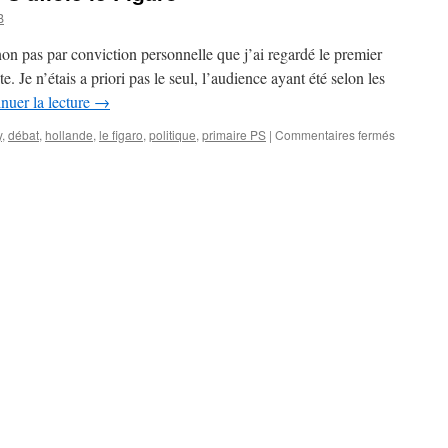
B
 non pas par conviction personnelle que j’ai regardé le premier
te. Je n’étais a priori pas le seul, l’audience ayant été selon les
nuer la lecture
→
y
,
débat
,
hollande
,
le figaro
,
politique
,
primaire PS
|
Commentaires fermés
sur
Quand
la
primaire
du
PS
affole
le
Figaro