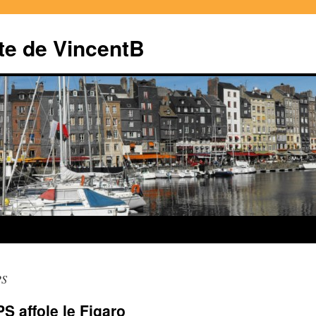
te de VincentB
PS
S affole le Figaro