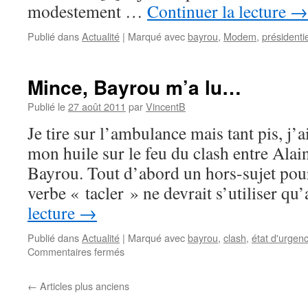
modestement …
Continuer la lecture
→
pour
2007
Publié dans
Actualité
|
Marqué avec
bayrou
,
Modem
,
présidenti
Mince, Bayrou m’a lu…
Publié le
27 août 2011
par
VincentB
Je tire sur l’ambulance mais tant pis, j’a
mon huile sur le feu du clash entre Alai
Bayrou. Tout d’abord un hors-sujet pour 
verbe « tacler » ne devrait s’utiliser q
lecture
→
Publié dans
Actualité
|
Marqué avec
bayrou
,
clash
,
état d'urgen
Commentaires fermés
sur
Mince,
Bayrou
←
Articles plus anciens
m’a
lu…