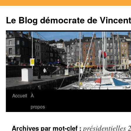
Le Blog démocrate de Vincen
Accueil
À
Aller
propos
au
contenu
présidentielles 
Archives par mot-clef :