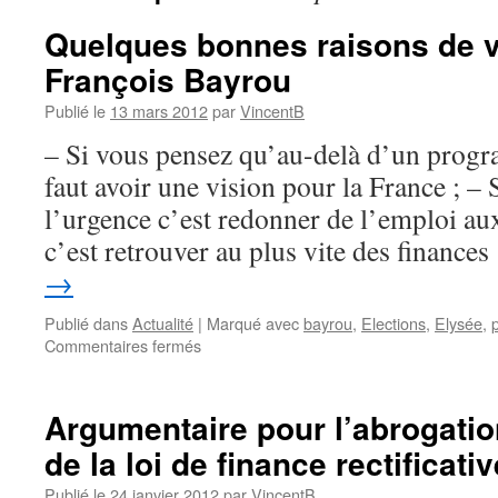
Quelques bonnes raisons de v
François Bayrou
Publié le
13 mars 2012
par
VincentB
– Si vous pensez qu’au-delà d’un progr
faut avoir une vision pour la France ; –
l’urgence c’est redonner de l’emploi aux
c’est retrouver au plus vite des finance
→
Publié dans
Actualité
|
Marqué avec
bayrou
,
Elections
,
Elysée
,
Commentaires fermés
sur
Quelques
bonnes
raisons
Argumentaire pour l’abrogation
de
de la loi de finance rectificat
voter
pour
Publié le
24 janvier 2012
par
VincentB