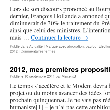
François
Bayrou
Lors de son discours prononcé au Bourge
dernier, François Hollande a annoncé que 
diminuerait de 30% le traitement du Pré
ainsi que celui des ministres. L’intention
mais …
Continuer la lecture
→
Publié dans
Actualité
|
Marqué avec
abrogation
,
bayrou
,
Electio
2012
|
Commentaires fermés
sur
Argumentaire
pour
l’abrogation
2012, mes premières proposit
de
l’article
Publié le
10 septembre 2011
par
VincentB
106
Le temps s’accélère et le Modem devra b
de
la
projet ou du moins avancer des idées fo
loi
prochain quinquennat. Je ne vais pas rééc
de
finance
humaniste[1] – je n’ai pas cette ambitio
rectificative